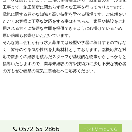
ューを提案しています。工場の制御装置から一般家庭のオール電化
工事まで、施工箇所に関わらず様々な工事を行っておりますので、
電気に関する豊かな知識と高い技術を学べる職場です。ご依頼をい
ただくお客様に丁寧な対応をする事はもちろん、家屋や施設をご利
用される方々に快適な空間を提供できるように心掛けているため、
厚い信頼もお寄せいただいています。
そんな施工会社が行う求人募集では経歴や学歴に着目するのではな
く、皆様のやる気や性格を判断材料としております。臨機応変な対
応で数多くの経験を積んだスタッフが基礎的な物事からしっかりと
指導いたしますので、業界未経験の方や技術力に少し不安な初心者
の方もぜひ
岐阜
の
電気工事
会社へご応募ください。
0572-65-2866
エントリーはこちら